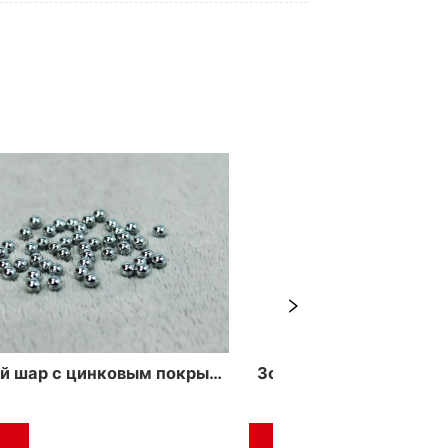
ие стальной шар
Черный Стальной Мяч
Более