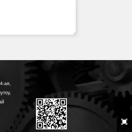
4-ая,
утоу,
ай