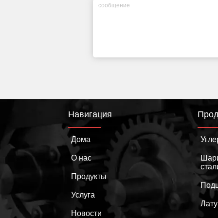
Навигация
Прод
Дома
Угле
О нас
Шар
стал
Продукты
Подш
Услуга
Лат
Новости