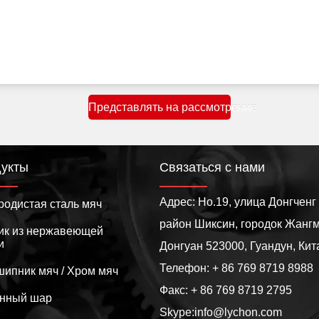
Представлять на рассмотрение
укты
Связаться с нами
Адрес: Но.19, улица Донгченг 
родистая сталь мяч
район Шиксин, городок Жангм
ик из нержавеющей
и
Донгуан 523000, Гуандун, Кит
Телефон: + 86 769 8719 8988
ипник мяч / Хром мяч
Факс: + 86 769 8719 2795
унный шар
Skype:info@lychon.com