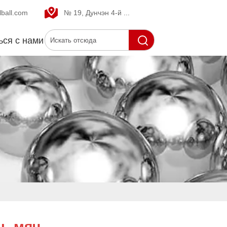
ball.com
№ 19, Дунчэн 4-й ...
ься с нами
ль мяч