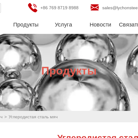
+86 769 8719 8988
sales@lychonsteel
Продукты
Услуга
Новости
Связат
Продукты
яч
>
Углеродистая сталь мяч
Углеродистая ста